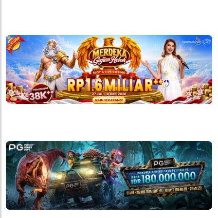
DAILY WINS MEGA GACOR - Season 4
Level 5
Pragmatig Play - MERDEKA - Gajian
Heboh
PG SOFT - Turnamen Kemerdekaan -